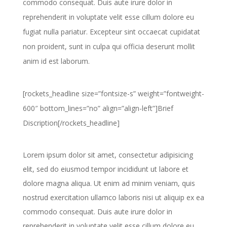
commodo consequat. Duis aute irure dolor in
reprehenderit in voluptate velit esse cillum dolore eu
fugiat nulla pariatur. Excepteur sint occaecat cupidatat
non proident, sunt in culpa qui officia deserunt mollit
anim id est laborum.
[rockets_headline size=”fontsize-s” weight=”fontweight-
600″ bottom_lines=”no” align=”align-left”]Brief
Discription[/rockets_headline]
Lorem ipsum dolor sit amet, consectetur adipisicing
elit, sed do eiusmod tempor incididunt ut labore et
dolore magna aliqua. Ut enim ad minim veniam, quis
nostrud exercitation ullamco laboris nisi ut aliquip ex ea
commodo consequat. Duis aute irure dolor in
reprehenderit in voluptate velit esse cillum dolore eu