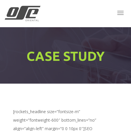
Togg
Navig
:
CASE STUDY
[rockets_headline size=”fontsize-m”
weight=”fontweight-600″ bottom_lines=”no”
align=”align-left” margin=”0 0 10px 0″]SEO